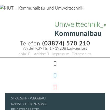
Zum
Inhalt
springen
Umwelttechnik
Kommunalbau
Telefon
(03874) 570 210
An der K39 Nr. 1 - 19288 Ludwigslust
eMail
Anfahrt
Impressum
Datenschutz
MUT – KOMMUNALBAU UND
UMWELTTECHNIK
STRASSEN- / WEGEBAU
KANAL- / LEITUNGSBAU
PFLASTERARBEITEN